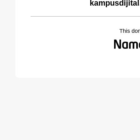
kampusdijita
This do